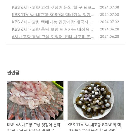
KBS 6시내고향 고성 갯장어 문의 할 곳 남포
2024.07.08
로 횟집 8080회 7월 8일 방송
KBS 1TV 6시내고향 8080회 택배가능 망개떡
(0)
2024.07.08
문의 할 곳 의령 토속식품 7월 8일 방송
KBS 6시내고향 택배가능 간장게장 게국지 충
(0)
2024.07.02
남태안 통나무집사람들 7월 2일 8076회
KBS 6시내고향 충남 보령 택배가능 배정숙발
(0)
2024.06.28
효명가 전통주 보리막장 6월 28일 8073회
6시내고향 경남 고성 갯장어 요리 나포리 횟집
(0)
2024.06.28
6월 28일 8073회
(0)
관련글
KBS 6시내고향 고성 갯장어 문의
KBS 1TV 6시내고향 8080회 택
할 곳 남포로 횟집 8080회 7월
배가능 망개떡 문의 할 곳 의령 토