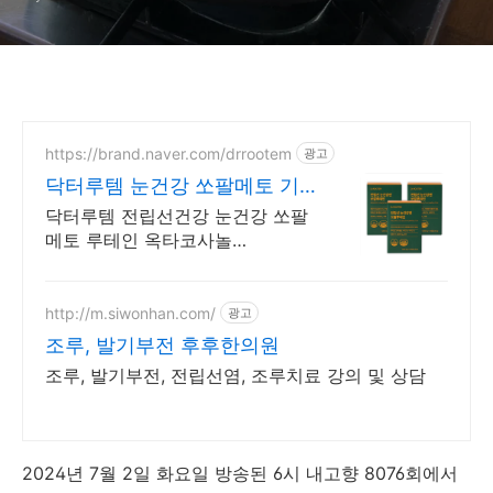
https://brand.naver.com/drrootem
광고
닥터루템 눈건강 쏘팔메토 기
간한정 단독특가
닥터루템 전립선건강 눈건강 쏘팔
메토 루테인 옥타코사놀
1000mgX30캡슐 3박스
http://m.siwonhan.com/
광고
조루, 발기부전 후후한의원
조루, 발기부전, 전립선염, 조루치료 강의 및 상담
2024년 7월 2일 화요일 방송된 6시 내고향 8076회에서