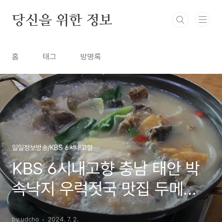
본문 바로가기
당신을 위한 정보
홈
태그
방명록
일일정보방송/KBS 6시내고향
KBS 6시내고향 충남 태안 박
속낙지 우럭젓국 맛집 두메식
당 7월 1일 8076회
by udcho
2024. 7. 2.