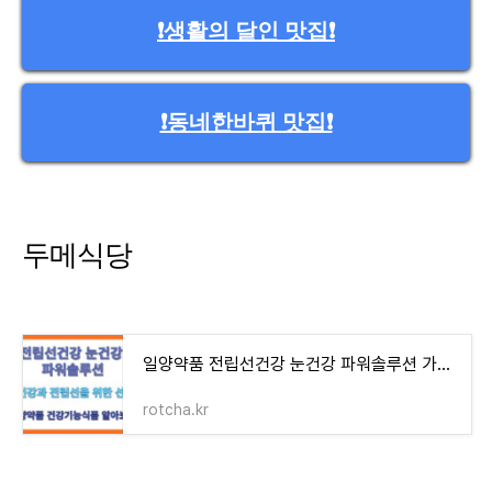
❗️생활의 달인 맛집❗️
❗️동네한바퀴 맛집❗️
두메식당
일양약품 전립선건강 눈건강 파워솔루션 가격과 구매방법, 효능 알아보기
rotcha.kr