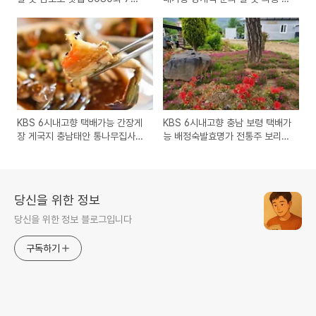
8일 방송
속식품 7월 8일 방송
KBS 6시내고향 택배가능 간장게
KBS 6시내고향 충남 보령 택배가
장 게국지 충남태안 통나무집사람
능 배정숙발효명가 전통주 보리막
들 7월 2일 8076회
장 6월 28일 8073회
당신을 위한 정보
당신을 위한 정보 블로그입니다
구독하기